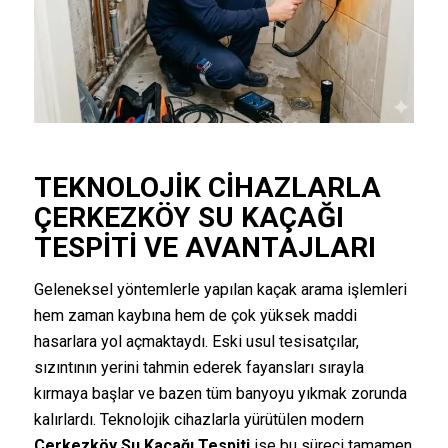
TEKNOLOJIK CIHAZLARLA
ÇERKEZKÖY
SU KAÇAĞI
TESPITI
VE AVANTAJLARI
Geleneksel yöntemlerle yapılan kaçak arama işlemleri
hem zaman kaybına hem de çok yüksek maddi
hasarlara yol açmaktaydı. Eski usul tesisatçılar,
sızıntının yerini tahmin ederek fayansları sırayla
kırmaya başlar ve bazen tüm banyoyu yıkmak zorunda
kalırlardı. Teknolojik cihazlarla yürütülen modern
Çerkezköy Su Kaçağı Tespiti
ise bu süreci tamamen