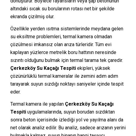
dönüştürür. Böylece fayansların veya şap betonunun
altındaki sıcak su borularının rotası net bir şekilde
ekranda çizilmiş olur.
Özellikle yerden ısıtma sistemlerinde meydana gelen
su eksiltme problemleri, termal kamera olmadan
çözülmesi imkansız olan arıza türleridir. Tüm evi
kaplayan yüzlerce metrelik boru hattının neresinde
sızıntı olduğunu bulmak için termal tarama tek çaredir.
Çerkezköy Su Kaçağı Tespiti
ekipleri, yüksek
çözünürlüklü termal kameralar ile zemini adım adım
tarayarak suyun sızdığı noktayı saniyeler içinde tespit
eder.
Termal kamera ile yapılan
Çerkezköy Su Kaçağı
Tespiti
uygulamalarında, suyun borudan sızdıktan
sonra beton içerisinde izlediği yol ve yayılma alanı da
net olarak analiz edilir. Bu analiz, sadece arızanın yerini
bulmakla kalmaz, suyun binanın hangi taşıyıcı