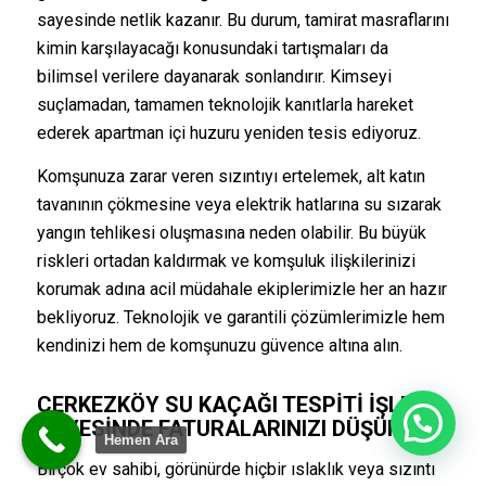
sayesinde netlik kazanır. Bu durum, tamirat masraflarını
kimin karşılayacağı konusundaki tartışmaları da
bilimsel verilere dayanarak sonlandırır. Kimseyi
suçlamadan, tamamen teknolojik kanıtlarla hareket
ederek apartman içi huzuru yeniden tesis ediyoruz.
Komşunuza zarar veren sızıntıyı ertelemek, alt katın
tavanının çökmesine veya elektrik hatlarına su sızarak
yangın tehlikesi oluşmasına neden olabilir. Bu büyük
riskleri ortadan kaldırmak ve komşuluk ilişkilerinizi
korumak adına acil müdahale ekiplerimizle her an hazır
bekliyoruz. Teknolojik ve garantili çözümlerimizle hem
kendinizi hem de komşunuzu güvence altına alın.
ÇERKEZKÖY SU KAÇAĞI TESPITI İŞLEMI
Merhaba
SAYESINDE FATURALARINIZI DÜŞÜRÜN
Hemen Ara
Birçok ev sahibi, görünürde hiçbir ıslaklık veya sızıntı