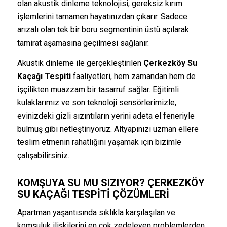
olan akustik dinleme teknolojisi, gereksiz kırım
işlemlerini tamamen hayatınızdan çıkarır. Sadece
arızalı olan tek bir boru segmentinin üstü açılarak
tamirat aşamasına geçilmesi sağlanır.
Akustik dinleme ile gerçekleştirilen
Çerkezköy Su
Kaçağı Tespiti
faaliyetleri, hem zamandan hem de
işçilikten muazzam bir tasarruf sağlar. Eğitimli
kulaklarımız ve son teknoloji sensörlerimizle,
evinizdeki gizli sızıntıların yerini adeta el feneriyle
bulmuş gibi netleştiriyoruz. Altyapınızı uzman ellere
teslim etmenin rahatlığını yaşamak için bizimle
çalışabilirsiniz.
KOMŞUYA SU MU SIZIYOR? ÇERKEZKÖY
SU KAÇAĞI TESPITI ÇÖZÜMLERI
Apartman yaşantısında sıklıkla karşılaşılan ve
komşuluk ilişkilerini en çok zedeleyen problemlerden