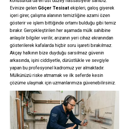
konusunda da en üst düzey hassasiyete sahibiz.
Evinize gelen
Göçer Tesisat
ekipleri, galoş giyerek
içeri girer, çalışma alanının temizliğine azami özen
gösterir ve işlem bittiğinde ortamı bulduğu gibi temiz
bırakır. Gerçekleştirilen her aşamada mülk sahibine
anlaşılır bilgiler verilir; arızanın yeri cihaz ekranından
gösterilerek kafalarda hiçbir soru işareti bırakılmaz.
Akçay halkının bize duyduğu sarsılmaz güvenin
arkasında, işini ciddiyetle, dürüstlükle ve sevgiyle
yapan bu profesyonel kadromuz yer almaktadır.
Mülkünüzü riske atmamak ve ilk seferde kesin
çözüme ulaşmak için uzmanlarımıza güvenebilirsiniz.