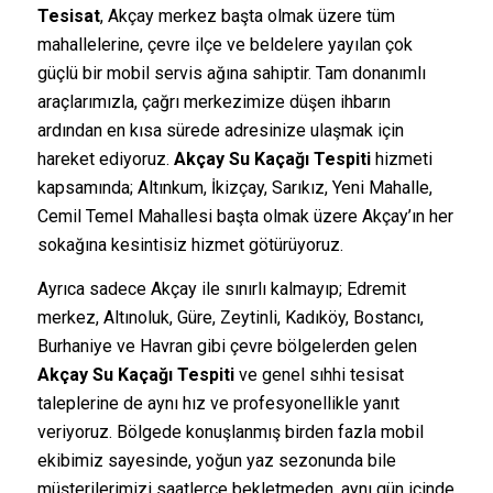
Tesisat
, Akçay merkez başta olmak üzere tüm
mahallelerine, çevre ilçe ve beldelere yayılan çok
güçlü bir mobil servis ağına sahiptir. Tam donanımlı
araçlarımızla, çağrı merkezimize düşen ihbarın
ardından en kısa sürede adresinize ulaşmak için
hareket ediyoruz.
Akçay Su Kaçağı Tespiti
hizmeti
kapsamında; Altınkum, İkizçay, Sarıkız, Yeni Mahalle,
Cemil Temel Mahallesi başta olmak üzere Akçay’ın her
sokağına kesintisiz hizmet götürüyoruz.
Ayrıca sadece Akçay ile sınırlı kalmayıp; Edremit
merkez, Altınoluk, Güre, Zeytinli, Kadıköy, Bostancı,
Burhaniye ve Havran gibi çevre bölgelerden gelen
Akçay Su Kaçağı Tespiti
ve genel sıhhi tesisat
taleplerine de aynı hız ve profesyonellikle yanıt
veriyoruz. Bölgede konuşlanmış birden fazla mobil
ekibimiz sayesinde, yoğun yaz sezonunda bile
müşterilerimizi saatlerce bekletmeden, aynı gün içinde