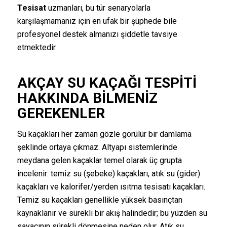
Tesisat
uzmanları, bu tür senaryolarla
karşılaşmamanız için en ufak bir şüphede bile
profesyonel destek almanızı şiddetle tavsiye
etmektedir.
AKÇAY SU KAÇAĞI TESPITI
HAKKINDA BILMENIZ
GEREKENLER
Su kaçakları her zaman gözle görülür bir damlama
şeklinde ortaya çıkmaz. Altyapı sistemlerinde
meydana gelen kaçaklar temel olarak üç grupta
incelenir: temiz su (şebeke) kaçakları, atık su (gider)
kaçakları ve kalorifer/yerden ısıtma tesisatı kaçakları.
Temiz su kaçakları genellikle yüksek basınçtan
kaynaklanır ve sürekli bir akış halindedir; bu yüzden su
sayacının sürekli dönmesine neden olur. Atık su