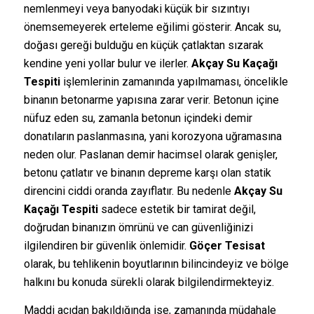
nemlenmeyi veya banyodaki küçük bir sızıntıyı
önemsemeyerek erteleme eğilimi gösterir. Ancak su,
doğası gereği bulduğu en küçük çatlaktan sızarak
kendine yeni yollar bulur ve ilerler.
Akçay Su Kaçağı
Tespiti
işlemlerinin zamanında yapılmaması, öncelikle
binanın betonarme yapısına zarar verir. Betonun içine
nüfuz eden su, zamanla betonun içindeki demir
donatıların paslanmasına, yani korozyona uğramasına
neden olur. Paslanan demir hacimsel olarak genişler,
betonu çatlatır ve binanın depreme karşı olan statik
direncini ciddi oranda zayıflatır. Bu nedenle
Akçay Su
Kaçağı Tespiti
sadece estetik bir tamirat değil,
doğrudan binanızın ömrünü ve can güvenliğinizi
ilgilendiren bir güvenlik önlemidir.
Göçer Tesisat
olarak, bu tehlikenin boyutlarının bilincindeyiz ve bölge
halkını bu konuda sürekli olarak bilgilendirmekteyiz.
Maddi açıdan bakıldığında ise, zamanında müdahale