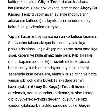
kalitenizi düşürür.
Göçer Tesisat
olarak sahada
karşılaştığımız pek çok vakada, zamanında
Akçay Su
Kaçağı Tespiti
yapılmayan evlerde mobilyaların
arkalarının küflendiğini, kıyafetlerin nemden dolayı
koktuğunu gözlemlemekteyiz.
Yapısal hasarlar boyutu ise işin en korkutucu kısmıdır.
Su sızıntısı tabandaki şap betonuna yayıldıkça
parkelerin altına ulaşır. Ahşap malzeme suyu emdikçe
şişer, kabarır ve kullanılmaz hale gelir. Kapı kasaları
esner, kapanmaz olur. Eğer sızıntı elektrik tesisat
borularına yakın bir noktadaysa, suyun iletkenliği
sebebiyle kısa devrelere, elektrik arızalarına ve hatta
yangın gibi çok daha büyük felaketlere zemin
hazırlayabilir.
Akçay Su Kaçağı Tespiti
hizmetini
ertelemek, sorunu ortadan kaldırmaz; aksine kartopu
gibi büyüyerek evinizin değerini düşürür ve sizi
içinden çıkılmaz bir tadilat sürecine sokar.
Göçer