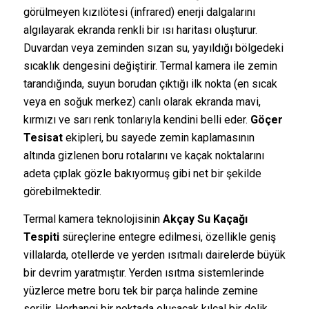
görülmeyen kızılötesi (infrared) enerji dalgalarını
algılayarak ekranda renkli bir ısı haritası oluşturur.
Duvardan veya zeminden sızan su, yayıldığı bölgedeki
sıcaklık dengesini değiştirir. Termal kamera ile zemin
tarandığında, suyun borudan çıktığı ilk nokta (en sıcak
veya en soğuk merkez) canlı olarak ekranda mavi,
kırmızı ve sarı renk tonlarıyla kendini belli eder.
Göçer
Tesisat
ekipleri, bu sayede zemin kaplamasının
altında gizlenen boru rotalarını ve kaçak noktalarını
adeta çıplak gözle bakıyormuş gibi net bir şekilde
görebilmektedir.
Termal kamera teknolojisinin
Akçay Su Kaçağı
Tespiti
süreçlerine entegre edilmesi, özellikle geniş
villalarda, otellerde ve yerden ısıtmalı dairelerde büyük
bir devrim yaratmıştır. Yerden ısıtma sistemlerinde
yüzlerce metre boru tek bir parça halinde zemine
serilir. Herhangi bir noktada oluşacak kılcal bir delik