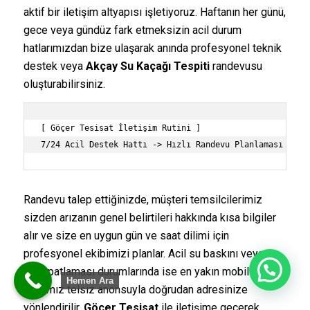
aktif bir iletişim altyapısı işletiyoruz. Haftanın her günü,
gece veya gündüz fark etmeksizin acil durum
hatlarımızdan bize ulaşarak anında profesyonel teknik
destek veya
Akçay Su Kaçağı Tespiti
randevusu
oluşturabilirsiniz.
[ Göçer Tesisat İletişim Rutini ]

Randevu talep ettiğinizde, müşteri temsilcilerimiz
sizden arızanın genel belirtileri hakkında kısa bilgiler
alır ve size en uygun gün ve saat dilimi için
profesyonel ekibimizi planlar. Acil su baskını veya
Merhaba
boru patlaması durumlarında ise en yakın mobil
Hemen Ara
aracımız telsiz anonsuyla doğrudan adresinize
yönlendirilir.
Göçer Tesisat
ile iletişime geçerek