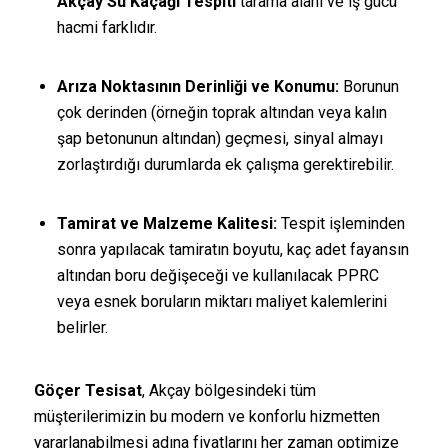
Akçay Su Kaçağı Tespiti
tarama alanı ve iş gücü
hacmi farklıdır.
Arıza Noktasının Derinliği ve Konumu:
Borunun
çok derinden (örneğin toprak altından veya kalın
şap betonunun altından) geçmesi, sinyal almayı
zorlaştırdığı durumlarda ek çalışma gerektirebilir.
Tamirat ve Malzeme Kalitesi:
Tespit işleminden
sonra yapılacak tamiratın boyutu, kaç adet fayansın
altından boru değişeceği ve kullanılacak PPRC
veya esnek boruların miktarı maliyet kalemlerini
belirler.
Göçer Tesisat
, Akçay bölgesindeki tüm
müşterilerimizin bu modern ve konforlu hizmetten
yararlanabilmesi adına fiyatlarını her zaman optimize