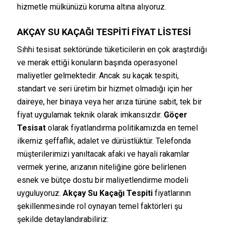
hizmetle mülkünüzü koruma altına alıyoruz.
AKÇAY SU KAÇAĞI TESPITI
FIYAT LISTESI
Sıhhi tesisat sektöründe tüketicilerin en çok araştırdığı
ve merak ettiği konuların başında operasyonel
maliyetler gelmektedir. Ancak su kaçak tespiti,
standart ve seri üretim bir hizmet olmadığı için her
daireye, her binaya veya her arıza türüne sabit, tek bir
fiyat uygulamak teknik olarak imkansızdır.
Göçer
Tesisat
olarak fiyatlandırma politikamızda en temel
ilkemiz şeffaflık, adalet ve dürüstlüktür. Telefonda
müşterilerimizi yanıltacak afaki ve hayali rakamlar
vermek yerine, arızanın niteliğine göre belirlenen
esnek ve bütçe dostu bir maliyetlendirme modeli
uyguluyoruz.
Akçay Su Kaçağı Tespiti
fiyatlarının
şekillenmesinde rol oynayan temel faktörleri şu
şekilde detaylandırabiliriz: