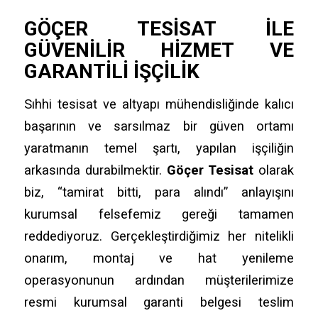
GÖÇER TESISAT
ILE
GÜVENILIR HIZMET VE
GARANTILI İŞÇILIK
Sıhhi tesisat ve altyapı mühendisliğinde kalıcı
başarının ve sarsılmaz bir güven ortamı
yaratmanın temel şartı,
yapılan işçiliğin
arkasında durabilmektir.
Göçer Tesisat
olarak
biz,
“tamirat bitti,
para alındı” anlayışını
kurumsal felsefemiz gereği tamamen
reddediyoruz.
Gerçekleştirdiğimiz her nitelikli
onarım,
montaj ve hat yenileme
operasyonunun ardından müşterilerimize
resmi kurumsal garanti belgesi teslim