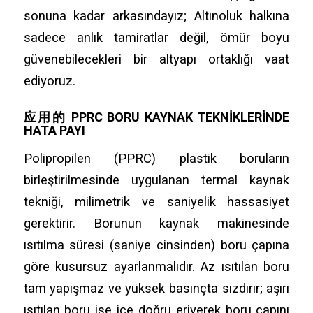
sonuna kadar arkasındayız; Altınoluk halkına
sadece anlık tamiratlar değil,
ömür boyu
güvenebilecekleri bir altyapı ortaklığı vaat
ediyoruz.
应用的 PPRC BORU KAYNAK TEKNIKLERINDE
HATA PAYI
Polipropilen (PPRC) plastik boruların
birleştirilmesinde uygulanan termal kaynak
tekniği,
milimetrik ve saniyelik hassasiyet
gerektirir.
Borunun kaynak makinesinde
ısıtılma süresi (saniye cinsinden) boru çapına
göre kusursuz ayarlanmalıdır.
Az ısıtılan boru
tam yapışmaz ve yüksek basınçta sızdırır; aşırı
ısıtılan boru ise içe doğru eriyerek boru çapını