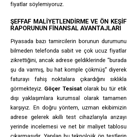
fiyatlar söylemiyoruz.
ŞEFFAF MALIYETLENDIRME VE ÖN KEŞIF
RAPORUNUN FINANSAL AVANTAJLARI
Piyasada bazı tamircilerin borunun durumunu
bilmeden telefonda sabit ve çok ucuz fiyatlar
zikrettiğini,
ancak adrese geldiklerinde “burada
şu da varmış,
bu hat komple çökmüş” diyerek
faturayı fahiş noktalara çıkardığını sıklıkla
görmekteyiz.
Göçer Tesisat
olarak bu tür etik
dışı yaklaşımlara kurumsal olarak tamamen
karşıyız.
En doğru yöntem,
uzman ekibimizin
adrese gelerek akıllı test cihazlarıyla arızayı
yerinde incelemesi ve net bir maliyet tablosu
çıkarmasıdır.
Yapılan bu teknolojik ön testlerin