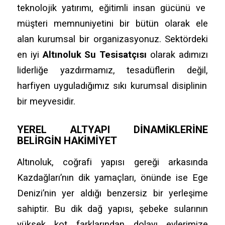
teknolojik yatırımı,
eğitimli insan gücünü ve
müşteri memnuniyetini bir bütün olarak ele
alan kurumsal bir organizasyonuz.
Sektördeki
en iyi
Altınoluk Su Tesisatçısı
olarak adımızı
liderliğe yazdırmamız,
tesadüflerin değil,
harfiyen uyguladığımız sıkı kurumsal disiplinin
bir meyvesidir.
YEREL ALTYAPI DINAMIKLERINE
BELIRGIN HAKIMIYET
Altınoluk,
coğrafi yapısı gereği arkasında
Kazdağları’nın dik yamaçları,
önünde ise Ege
Denizi’nin yer aldığı benzersiz bir yerleşime
sahiptir.
Bu dik dağ yapısı,
şebeke sularının
yüksek kot farklarından dolayı evlerimize