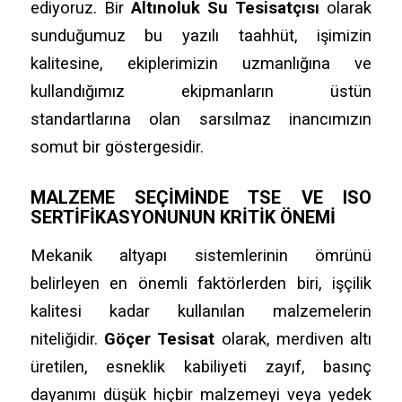
ediyoruz.
Bir
Altınoluk Su Tesisatçısı
olarak
sunduğumuz bu yazılı taahhüt,
işimizin
kalitesine,
ekiplerimizin uzmanlığına ve
kullandığımız ekipmanların üstün
standartlarına olan sarsılmaz inancımızın
somut bir göstergesidir.
MALZEME SEÇIMINDE TSE VE ISO
SERTIFIKASYONUNUN KRITIK ÖNEMI
Mekanik altyapı sistemlerinin ömrünü
belirleyen en önemli faktörlerden biri,
işçilik
kalitesi kadar kullanılan malzemelerin
niteliğidir.
Göçer Tesisat
olarak,
merdiven altı
üretilen,
esneklik kabiliyeti zayıf,
basınç
dayanımı düşük hiçbir malzemeyi veya yedek