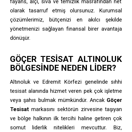
fayans,
alçı,
sıva ve temizlik masrafından net
olarak tasarruf etmiş olursunuz.
Kurumsal
çözümlerimiz,
bütçenizi en akılcı şekilde
yönetmenizi sağlayan finansal birer avantaja
dönüşür.
GÖÇER TESISAT
ALTINOLUK
BÖLGESINDE NEDEN LIDER?
Altınoluk ve Edremit Körfezi genelinde sıhhi
tesisat alanında hizmet veren pek çok işletme
veya şahıs bulmak mümkündür.
Ancak
Göçer
Tesisat
markasını sektörün zirvesine taşıyan
ve bölge halkının ilk tercihi haline getiren çok
somut liderlik nitelikleri mevcuttur.
Biz,