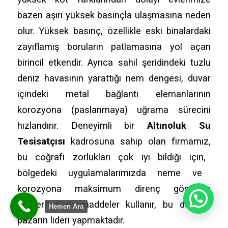
bazen aşırı yüksek basınçla ulaşmasına neden
olur.
Yüksek basınç,
özellikle eski binalardaki
zayıflamış boruların patlamasına yol açan
birincil etkendir.
Ayrıca sahil şeridindeki tuzlu
deniz havasının yarattığı nem dengesi,
duvar
içindeki metal bağlantı elemanlarının
korozyona (paslanmaya) uğrama sürecini
hızlandırır.
Deneyimli bir
Altınoluk Su
Tesisatçısı
kadrosuna sahip olan firmamız,
bu coğrafi zorlukları çok iyi bildiği için,
bölgedeki uygulamalarımızda neme ve
korozyona maksimum direnç gösteren
Merhaba
modern ham maddeler kullanır,
bu da bizi
Hemen Ara
pazarın lideri yapmaktadır.