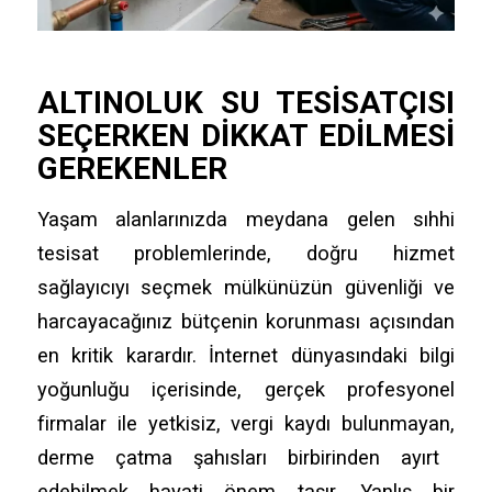
ALTINOLUK
SU TESISATÇISI
SEÇERKEN DIKKAT EDILMESI
GEREKENLER
Yaşam alanlarınızda meydana gelen sıhhi
tesisat problemlerinde,
doğru hizmet
sağlayıcıyı seçmek mülkünüzün güvenliği ve
harcayacağınız bütçenin korunması açısından
en kritik karardır.
İnternet dünyasındaki bilgi
yoğunluğu içerisinde,
gerçek profesyonel
firmalar ile yetkisiz,
vergi kaydı bulunmayan,
derme çatma şahısları birbirinden ayırt
edebilmek hayati önem taşır.
Yanlış bir