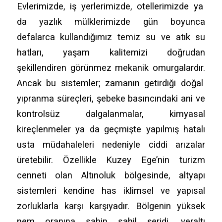
Evlerimizde,
iş yerlerimizde,
otellerimizde ya
da yazlık mülklerimizde gün boyunca
defalarca kullandığımız temiz su ve atık su
hatları,
yaşam kalitemizi doğrudan
şekillendiren görünmez mekanik omurgalardır.
Ancak bu sistemler; zamanın getirdiği doğal
yıpranma süreçleri,
şebeke basıncındaki ani ve
kontrolsüz dalgalanmalar,
kimyasal
kireçlenmeler ya da geçmişte yapılmış hatalı
usta müdahaleleri nedeniyle ciddi arızalar
üretebilir.
Özellikle Kuzey Ege’nin turizm
cenneti olan Altınoluk bölgesinde,
altyapı
sistemleri kendine has iklimsel ve yapısal
zorluklarla karşı karşıyadır.
Bölgenin yüksek
nem oranına sahip sahil şeridi,
yeraltı