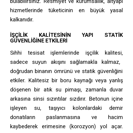
bulabilirsiniz.
Resmiyet ve kurumsallık,
altyapı
hizmetlerinde tüketicinin en büyük yasal
kalkanıdır.
İŞÇILIK KALITESININ YAPI STATIK
GÜVENLIĞINE ETKILERI
Sıhhi tesisat işlemlerinde işçilik kalitesi,
sadece suyun akışını sağlamakla kalmaz,
doğrudan binanın ömrünü ve statik güvenliğini
etkiler.
Kalitesiz bir boru kaynağı veya yanlış
döşenen bir atık su pimaşı,
zamanla duvar
arkasına sinsi sızıntılar sızdırır.
Betonun içine
işleyen su,
taşıyıcı kolonlardaki demir
donatıların paslanmasına ve hacim
kaybederek erimesine (korozyon) yol açar.