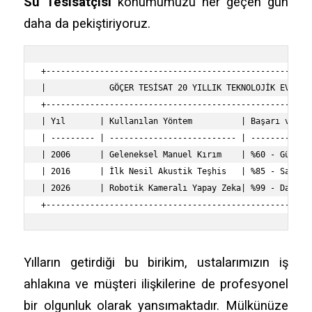
Su Tesisatçısı
konumumuzu her geçen gün
daha da pekiştiriyoruz.
+-------------------------------------------------------
|             GÖÇER TESİSAT 20 YILLIK TEKNOLOJİK EVRİM  
+-------------------------------------------------------
| Yıl       | Kullanılan Yöntem          | Başarı ve Hız
| --------- | -------------------------- | -------------
| 2006      | Geleneksel Manuel Kırım    | %60 - Günler 
| 2016      | İlk Nesil Akustik Teşhis   | %85 - Saatler
| 2026      | Robotik Kameralı Yapay Zeka| %99 - Dakikal
Yılların getirdiği bu birikim, ustalarımızın iş
ahlakına ve müşteri ilişkilerine de profesyonel
bir olgunluk olarak yansımaktadır. Mülkünüze