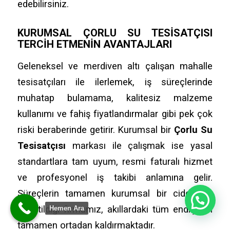
edebilirsiniz.
KURUMSAL ÇORLU SU TESISATÇISI
TERCIH ETMENIN AVANTAJLARI
Geleneksel ve merdiven altı çalışan mahalle
tesisatçıları ile ilerlemek, iş süreçlerinde
muhatap bulamama, kalitesiz malzeme
kullanımı ve fahiş fiyatlandırmalar gibi pek çok
riski beraberinde getirir. Kurumsal bir
Çorlu Su
Tesisatçısı
markası ile çalışmak ise yasal
standartlara tam uyum, resmi faturalı hizmet
ve profesyonel iş takibi anlamına gelir.
Süreçlerin tamamen kurumsal bir ciddiyetle
Merhaba
yönetildiği firmamız, akıllardaki tüm endişeleri
Hemen Ara
tamamen ortadan kaldırmaktadır.