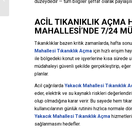
düzeydedir — tüm bilgiler şeffaf olarak paylaşılı
Kaçağı Tespiti
ACIL TIKANIKLIK AÇMA 
MAHALLESI’NDE 7/24 M
Tıkanıklıklar bazen kritik zamanlarda, hafta son
Mahallesi Tıkanıklık Açma
için hızlı erişim ha
ile bölgedeki konut ve işyerlerine kısa sürede u
müdahaleyi güvenli şekilde gerçekleştirip, eğe
planlar.
Acil çağrılarda
Yakacık Mahallesi Tıkanıklık 
eder, elektrik ve su kaynaklı riskleri değerlendir
olup olmadığına karar verir. Bu sayede hem tıkan
kullanıcılarının günlük rutinini hızlıca normale d
Yakacık Mahallesi Tıkanıklık Açma
hizmetleri 
sağlanmasını hedefler.