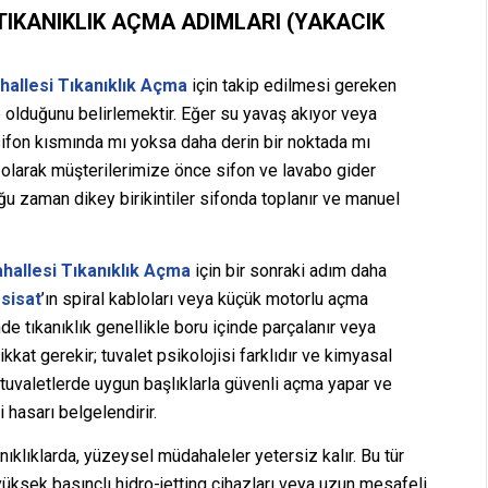
TIKANIKLIK AÇMA ADIMLARI (YAKACIK
hallesi Tıkanıklık Açma
için takip edilmesi gereken
de olduğunu belirlemektir. Eğer su yavaş akıyor veya
sifon kısmında mı yoksa daha derin bir noktada mı
olarak müşterilerimize önce sifon ve lavabo gider
ğu zaman dikey birikintiler sifonda toplanır ve manuel
hallesi Tıkanıklık Açma
için bir sonraki adım daha
sisat
’ın spiral kabloları veya küçük motorlu açma
e tıkanıklık genellikle boru içinde parçalanır veya
ikkat gerekir; tuvalet psikolojisi farklıdır ve kimyasal
 tuvaletlerde uygun başlıklarla güvenli açma yapar ve
 hasarı belgelendirir.
klıklarda, yüzeysel müdahaleler yetersiz kalır. Bu tür
yüksek basınçlı hidro-jetting cihazları veya uzun mesafeli