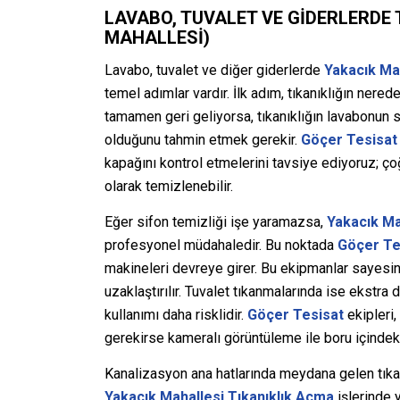
LAVABO, TUVALET VE GIDERLERDE 
MAHALLESI)
Lavabo, tuvalet ve diğer giderlerde
Yakacık Ma
temel adımlar vardır. İlk adım, tıkanıklığın nere
tamamen geri geliyorsa, tıkanıklığın lavabonun 
olduğunu tahmin etmek gerekir.
Göçer Tesisat
kapağını kontrol etmelerini tavsiye ediyoruz; ço
olarak temizlenebilir.
Eğer sifon temizliği işe yaramazsa,
Yakacık Ma
profesyonel müdahaledir. Bu noktada
Göçer Te
makineleri devreye girer. Bu ekipmanlar sayesind
uzaklaştırılır. Tuvalet tıkanmalarında ise ekstra d
kullanımı daha risklidir.
Göçer Tesisat
ekipleri,
gerekirse kameralı görüntüleme ile boru içindeki
Kanalizasyon ana hatlarında meydana gelen tıkanı
Yakacık Mahallesi Tıkanıklık Açma
işlerinde 