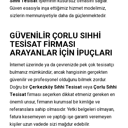
Sıhhi Tesisat
işleminin kusursuz olmasını sağlar.
Güven esasıyla inşa ettiğimiz hizmet modelimiz,
sizlerin memnuniyetiyle daha da güçlenmektedir.
GÜVENILIR ÇORLU SIHHI
TESISAT FIRMASI
ARAYANLAR İÇIN İPUÇLARI
İnternet üzerinde ya da çevrenizde pek çok tesisatçı
bulmanız mümkündür; ancak hangisinin gerçekten
güvenilir ve profesyonel olduğunu bilmek zordur.
Doğru bir
Çerkezköy Sıhhi Tesisat
veya
Çorlu Sıhhi
Tesisat
firması seçerken dikkat etmeniz gereken en
önemli unsur, firmanın kurumsal bir kimliğe ve
referanslara sahip olmasıdır. Yetki belgeleri olmayan,
fatura kesemeyen ve yaptığı işe garanti veremeyen
kişiler uzun vadede sizi mağdur edebilir.