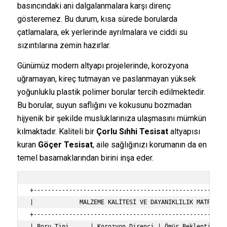
basıncındaki ani dalgalanmalara karşı direnç
gösteremez. Bu durum, kısa sürede borularda
çatlamalara, ek yerlerinde ayrılmalara ve ciddi su
sızıntılarına zemin hazırlar.
Günümüz modern altyapı projelerinde, korozyona
uğramayan, kireç tutmayan ve paslanmayan yüksek
yoğunluklu plastik polimer borular tercih edilmektedir.
Bu borular, suyun saflığını ve kokusunu bozmadan
hijyenik bir şekilde musluklarınıza ulaşmasını mümkün
kılmaktadır. Kaliteli bir
Çorlu Sıhhi Tesisat
altyapısı
kuran
Göçer Tesisat
, aile sağlığınızı korumanın da en
temel basamaklarından birini inşa eder.
+-------------------------------------------------------
|             MALZEME KALİTESİ VE DAYANIKLILIK MATRİSİ  
+-------------------------------------------------------
| Boru Tipi      | Korozyon Direnci | Ömür Beklentisi | 