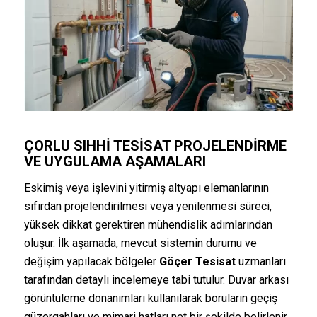
ÇORLU SIHHI TESISAT PROJELENDIRME
VE UYGULAMA AŞAMALARI
Eskimiş veya işlevini yitirmiş altyapı elemanlarının
sıfırdan projelendirilmesi veya yenilenmesi süreci,
yüksek dikkat gerektiren mühendislik adımlarından
oluşur. İlk aşamada, mevcut sistemin durumu ve
değişim yapılacak bölgeler
Göçer Tesisat
uzmanları
tarafından detaylı incelemeye tabi tutulur. Duvar arkası
görüntüleme donanımları kullanılarak boruların geçiş
güzergahları ve mimari hatları net bir şekilde belirlenir.