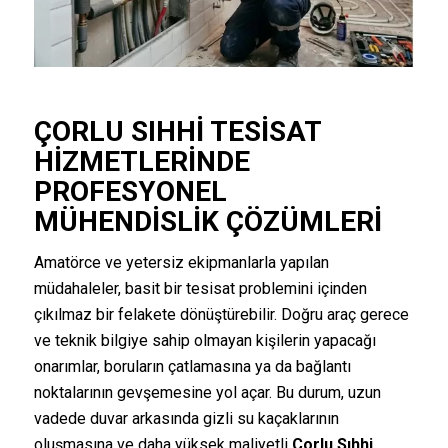
ÇORLU
SIHHI TESISAT
HIZMETLERINDE
PROFESYONEL
MÜHENDISLIK ÇÖZÜMLERI
Amatörce ve yetersiz ekipmanlarla yapılan
müdahaleler, basit bir tesisat problemini içinden
çıkılmaz bir felakete dönüştürebilir. Doğru araç gerece
ve teknik bilgiye sahip olmayan kişilerin yapacağı
onarımlar, boruların çatlamasına ya da bağlantı
noktalarının gevşemesine yol açar. Bu durum, uzun
vadede duvar arkasında gizli su kaçaklarının
oluşmasına ve daha yüksek maliyetli
Çorlu Sıhhi