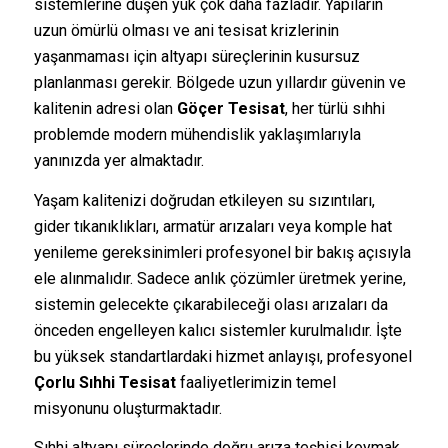
sistemlerine düşen yük çok daha fazladır. Yapıların
uzun ömürlü olması ve ani tesisat krizlerinin
yaşanmaması için altyapı süreçlerinin kusursuz
planlanması gerekir. Bölgede uzun yıllardır güvenin ve
kalitenin adresi olan
Göçer Tesisat
, her türlü sıhhi
problemde modern mühendislik yaklaşımlarıyla
yanınızda yer almaktadır.
Yaşam kalitenizi doğrudan etkileyen su sızıntıları,
gider tıkanıklıkları, armatür arızaları veya komple hat
yenileme gereksinimleri profesyonel bir bakış açısıyla
ele alınmalıdır. Sadece anlık çözümler üretmek yerine,
sistemin gelecekte çıkarabileceği olası arızaları da
önceden engelleyen kalıcı sistemler kurulmalıdır. İşte
bu yüksek standartlardaki hizmet anlayışı, profesyonel
Çorlu Sıhhi Tesisat
faaliyetlerimizin temel
misyonunu oluşturmaktadır.
Sıhhi altyapı süreçlerinde doğru arıza teşhisi koymak,