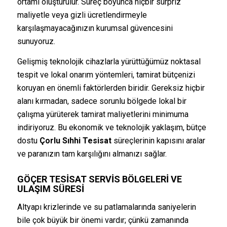
ortamı oluşturulur. Süreç boyunca hiçbir sürpriz
maliyetle veya gizli ücretlendirmeyle
karşılaşmayacağınızın kurumsal güvencesini
sunuyoruz.
Gelişmiş teknolojik cihazlarla yürüttüğümüz noktasal
tespit ve lokal onarım yöntemleri, tamirat bütçenizi
koruyan en önemli faktörlerden biridir. Gereksiz hiçbir
alanı kırmadan, sadece sorunlu bölgede lokal bir
çalışma yürüterek tamirat maliyetlerini minimuma
indiriyoruz. Bu ekonomik ve teknolojik yaklaşım, bütçe
dostu
Çorlu Sıhhi Tesisat
süreçlerinin kapısını aralar
ve paranızın tam karşılığını almanızı sağlar.
GÖÇER TESISAT SERVIS BÖLGELERI VE
ULAŞIM SÜRESI
Altyapı krizlerinde ve su patlamalarında saniyelerin
bile çok büyük bir önemi vardır; çünkü zamanında