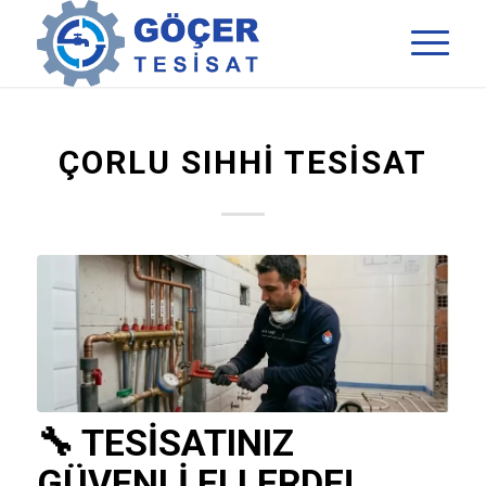
ÇORLU SIHHI TESISAT
🔧 TESISATINIZ
GÜVENLI ELLERDE!