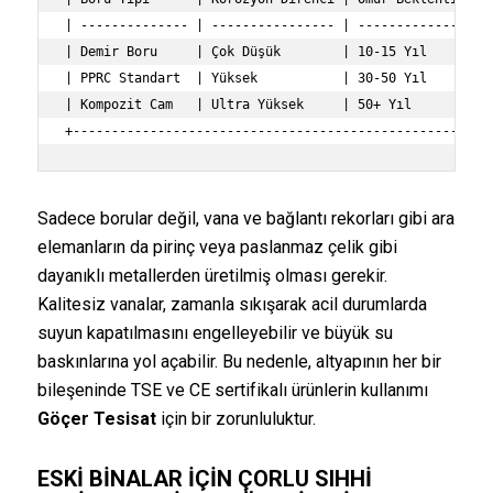
| -------------- | ---------------- | --------------- | 
| Demir Boru     | Çok Düşük        | 10-15 Yıl       | 
| PPRC Standart  | Yüksek           | 30-50 Yıl       | 
| Kompozit Cam   | Ultra Yüksek     | 50+ Yıl         | 
Sadece borular değil, vana ve bağlantı rekorları gibi ara
elemanların da pirinç veya paslanmaz çelik gibi
dayanıklı metallerden üretilmiş olması gerekir.
Kalitesiz vanalar, zamanla sıkışarak acil durumlarda
suyun kapatılmasını engelleyebilir ve büyük su
baskınlarına yol açabilir. Bu nedenle, altyapının her bir
bileşeninde TSE ve CE sertifikalı ürünlerin kullanımı
Göçer Tesisat
için bir zorunluluktur.
ESKI BINALAR İÇIN ÇORLU SIHHI